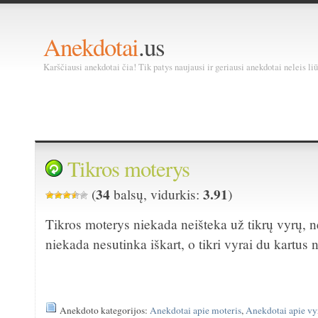
Anekdotai
.us
Karščiausi anekdotai čia! Tik patys naujausi ir geriausi anekdotai neleis liū
Tikros moterys
34
3.91
(
balsų, vidurkis:
)
Tikros moterys niekada neišteka už tikrų vyrų, n
niekada nesutinka iškart, o tikri vyrai du kartus 
Anekdoto kategorijos:
Anekdotai apie moteris
,
Anekdotai apie vy