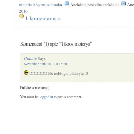
moteris ir vyrus
,
santuoka
Anekdotą paskelbė anekdotai
Anek
2010
1 komentaras »
Komentarai (1) apie “Tikros moterys”
Gintare
Says:
November 27th, 2011 at 15:20
DDDDDD Nu neblogai pasakyta :0
Palikite komentarą :)
You must be
logged in
to post a comment.