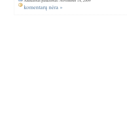
Anekdotas paskelbtas: November 14, 2009
komentarų nėra »