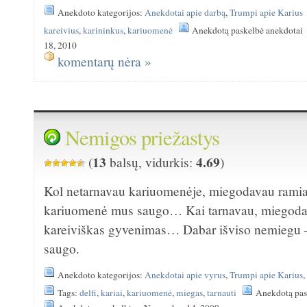
Anekdoto kategorijos:
Anekdotai apie darbą
,
Trumpi apie Karius
kareivius
,
karininkus
,
kariuomenė
Anekdotą paskelbė anekdotai
18, 2010
komentarų nėra »
Nemigos priežastys
13
4.69
(
balsų, vidurkis:
)
Kol netarnavau kariuomenėje, miegodavau ramiai
kariuomenė mus saugo… Kai tarnavau, miegoda
kareiviškas gyvenimas… Dabar išviso nemiegu 
saugo.
Anekdoto kategorijos:
Anekdotai apie vyrus
,
Trumpi apie Karius
Tags:
delfi
,
kariai
,
kariuomenė
,
miegas
,
tarnauti
Anekdotą pas