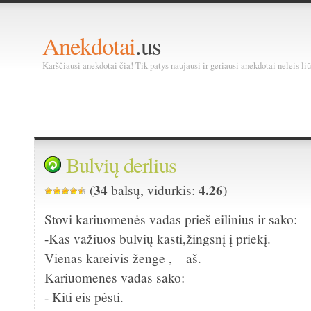
Anekdotai
.us
Karščiausi anekdotai čia! Tik patys naujausi ir geriausi anekdotai neleis liū
Bulvių derlius
34
4.26
(
balsų, vidurkis:
)
Stovi kariuomenės vadas prieš eilinius ir sako:
-Kas važiuos bulvių kasti,žingsnį į priekį.
Vienas kareivis ženge , – aš.
Kariuomenes vadas sako:
- Kiti eis pėsti.