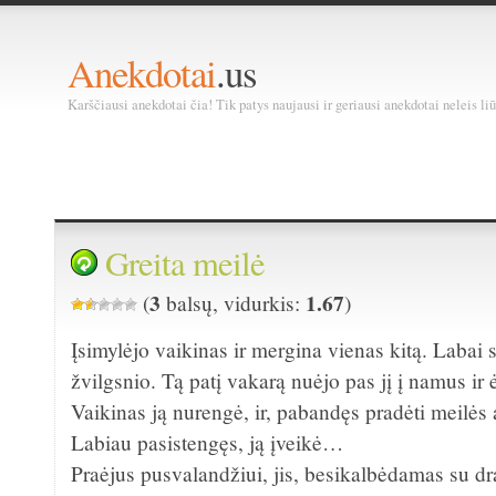
Anekdotai
.us
Karščiausi anekdotai čia! Tik patys naujausi ir geriausi anekdotai neleis liū
Greita meilė
3
1.67
(
balsų, vidurkis:
)
Įsimylėjo vaikinas ir mergina vienas kitą. Labai s
žvilgsnio. Tą patį vakarą nuėjo pas jį į namus ir
Vaikinas ją nurengė, ir, pabandęs pradėti meilės a
Labiau pasistengęs, ją įveikė…
Praėjus pusvalandžiui, jis, besikalbėdamas su dra