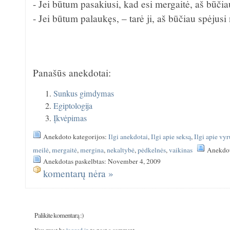
- Jei būtum pasakiusi, kad esi mergaitė, aš būč
- Jei būtum palaukęs, – tarė ji, aš būčiau spėjus
Panašūs anekdotai:
Sunkus gimdymas
Egiptologija
Įkvėpimas
Anekdoto kategorijos:
Ilgi anekdotai
,
Ilgi apie seksą
,
Ilgi apie vyr
meilė
,
mergaitė
,
mergina
,
nekaltybė
,
pėdkelnės
,
vaikinas
Anekdot
Anekdotas paskelbtas: November 4, 2009
komentarų nėra »
Palikite komentarą :)