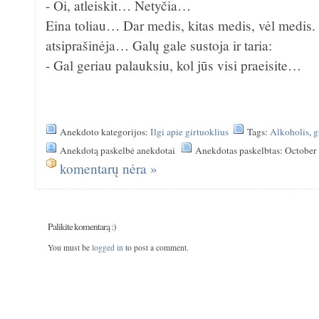
- Oi, atleiskit… Netyčia…
Eina toliau… Dar medis, kitas medis, vėl medis. 
atsiprašinėja… Galų gale sustoja ir taria:
- Gal geriau palauksiu, kol jūs visi praeisite…
Anekdoto kategorijos:
Ilgi apie girtuoklius
Tags:
Alkoholis
,
g
Anekdotą paskelbė anekdotai
Anekdotas paskelbtas: October
komentarų nėra »
Palikite komentarą :)
You must be
logged in
to post a comment.