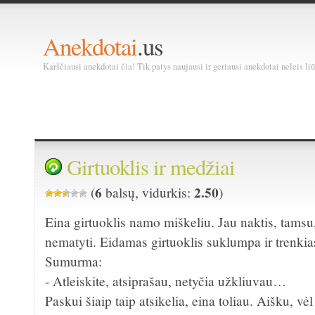
Anekdotai
.us
Karščiausi anekdotai čia! Tik patys naujausi ir geriausi anekdotai neleis liū
Girtuoklis ir medžiai
6
2.50
(
balsų, vidurkis:
)
Eina girtuoklis namo miškeliu. Jau naktis, tamsu
nematyti. Eidamas girtuoklis suklumpa ir trenkias
Sumurma:
- Atleiskite, atsiprašau, netyčia užkliuvau…
Paskui šiaip taip atsikelia, eina toliau. Aišku, vėl