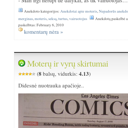
- Man irgi nerūpi tie dalykai, aš tik vairuotojas…
Anekdoto kategorijos:
Anekdotai apie moteris
,
Nepadorūs anekdo
merginas
,
moteris
,
seksą
,
turtus
,
vairuotojus
Anekdotą paskelbė a
paskelbtas: February 6, 2010
komentarų nėra »
Moterų ir vyrų skirtumai
8
4.13
(
balsų, vidurkis:
)
Didesnė nuotrauka apačioje..