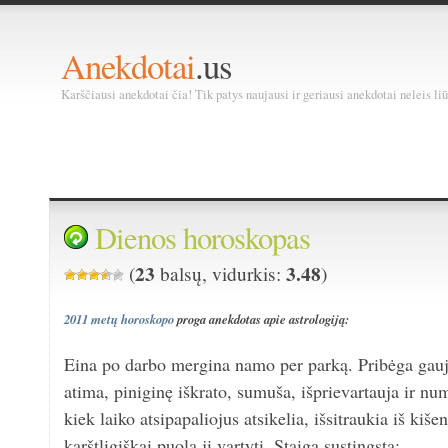
Anekdotai
.us
Karščiausi anekdotai čia! Tik patys naujausi ir geriausi anekdotai neleis liū
Dienos horoskopas
23
3.48
(
balsų, vidurkis:
)
2011 metų horoskopo
proga anekdotas apie astrologiją:
Eina po darbo mergina namo per parką. Pribėga gauj
atima, piniginę iškrato, sumuša, išprievartauja ir 
kiek laiko atsipapaliojus atsikelia, išsitraukia iš kiše
karštligiškai puola jį vartyti. Staiga sustingsta: