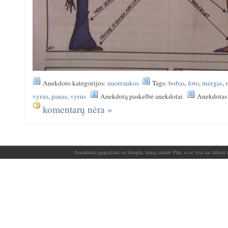
Anekdoto kategorijos:
nuotraukos
Tags:
bobas
,
foto
,
mergas
,
vyrus
,
panas
,
vyrus
Anekdotą paskelbė anekdotai
Anekdotas 
komentarų nėra »
Anekdotai pagražinti su Simpla, kurią sukūrė Phu, o už visa tai dėkoti