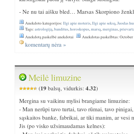
- Ne nu tai aišku bled… Marsas Skorpiono ženkl
Anekdoto kategorijos:
Ilgi apie moteris
,
Ilgi apie seksą
,
Juodas h
Tags:
astrologiją
,
banditus
,
horoskopus
,
marsą
,
merginas
,
prievar
Anekdotą paskelbė anekdotai
Anekdotas paskelbtas: October
komentarų nėra »
Meilė limuzine
19
4.32
(
balsų, vidurkis:
)
Mergina su vaikinu mylisi brangiame limuzine:
- Man nerūpi tavo turtai, tavo rūmai, tavo pinigai,
sąskaitos banke, fabrikai, ar tiki manim, ar vesi
Jis (po visko užsimaudamas kelnes):